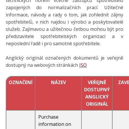
technických norem včetně zástupců spotřebitelů
zapojených do normalizačních prací. Užitečné
informace, návody a rady o tom, jak zohlednit zájmy
spotřebitelů, v nich najdou i výrobci a poskytovatelé
služeb. Zajímavou a užitečnou četbou mohou být pro
představitele spotřebitelských organizací a v
neposlední řadě i pro samotné spotřebitele.
Anglický originál označených dokumentů je veřejně
dostupný na webových stránkách
ISO
OZNAČENÍ
NÁZEV
VEŘEJNĚ
ZAVE
DOSTUPNÝ
ANGLICKÝ
ORIGINÁL
Purchase
information on