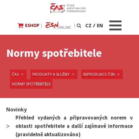
ESHOP
|
|
CZ
/
EN
Vyhledávání
Normy spotřebitele
ČAS
PRODUKTY A SLUŽBY
REPRODUKCE ČSN
NORMY SPOTŘEBITELE
Novinky
Přehled vydaných a připravovaných norem v
oblasti spotřebitele a další zajímavé informace
(pravidelně aktualizováno)