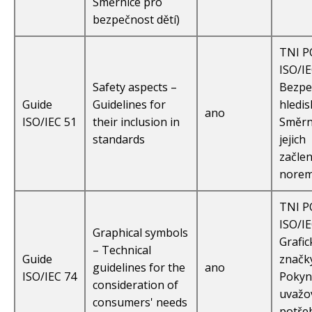
Směrnice pro
bezpečnost dětí)
TNI 
ISO/IE
Safety aspects –
Bezpe
Guide
Guidelines for
hledis
ano
ISO/IEC 51
their inclusion in
Směrn
standards
jejich
začlen
nore
TNI 
ISO/IE
Graphical symbols
Grafic
– Technical
Guide
značk
guidelines for the
ano
ISO/IEC 74
Pokyn
consideration of
uvažo
consumers' needs
potře