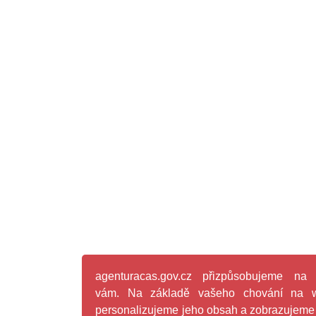
agenturacas.gov.cz přizpůsobujeme na 
vám. Na základě vašeho chování na 
personalizujeme jeho obsah a zobrazujem