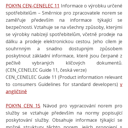
POKYN CEN-CENELEC 11
Informace o výrobku určené
spotřebitelům – Směrnice pro zpracovatele norem se
zaměřuje především na informace týkající se
bezpečnosti. Vztahuje se na všechny způsoby, kterými
se výrobky nabízejí spotřebitelům, včetně prodeje na
dálku a prodeje elektronickou cestou. Jeho cílem je
souhrnným a snadno dostupným způsobem
poskytnout základní informace, které jsou čerpané z
pečlivě vybraných klíčových dokumentů.
(CEN_CENELEC Guide 11, česká verze)
CEN_CENELEC Guide 11 (Product information relevant
to consumers Guidelines for standard developers)
v
angličtině
POKYN CEN 15
Návod pro vypracování norem pro
služby se vztahuje především na normy popisující
poskytování služby. Obsahuje informace týkající se
možné struktury těchto norem, jejich propojení s