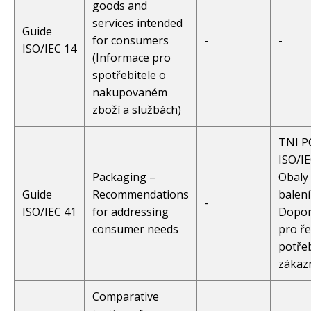
goods and
services intended
Guide
for consumers
-
-
ISO/IEC 14
(Informace pro
spotřebitele o
nakupovaném
zboží a službách)
TNI 
ISO/IE
Packaging –
Obaly
Guide
Recommendations
balení
-
ISO/IEC 41
for addressing
Dopor
consumer needs
pro ře
potře
zákaz
Comparative