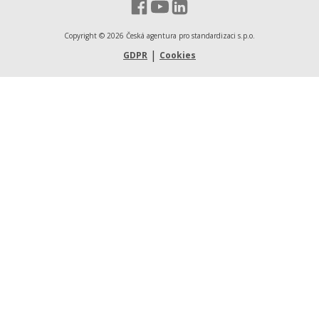
Facebook - Česká agentura pro st
YouTube - Česká agentura pro
LinkedIn - Česká agentura
Copyright ©
2026
Česká agentura pro standardizaci s.p.o.
|
GDPR
Cookies