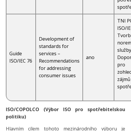
spotře
TNI 
ISO/IE
Tvorb
Development of
norem
standards for
služby
Guide
services –
ano
Dopor
ISO/IEC 76
Recommendations
pro
for addressing
zohle
consumer issues
zájmů
spotře
ISO/COPOLCO (Výbor ISO pro spotřebitelskou
politiku)
Hlavním cílem tohoto mezinárodního výboru je