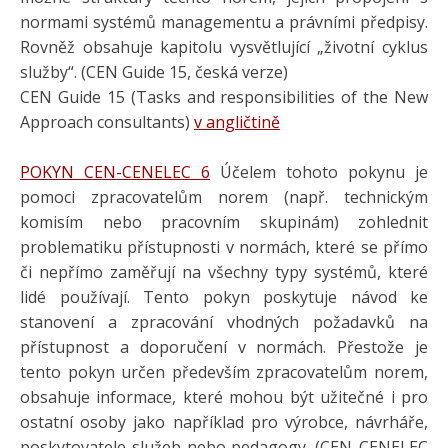
normami systémů managementu a právními předpisy.
Rovněž obsahuje kapitolu vysvětlující „životní cyklus
služby“. (CEN Guide 15, česká verze)
CEN Guide 15 (Tasks and responsibilities of the New
Approach consultants)
v angličtině
POKYN CEN-CENELEC 6
Účelem tohoto pokynu je
pomoci zpracovatelům norem (např. technickým
komisím nebo pracovním skupinám) zohlednit
problematiku přístupnosti v normách, které se přímo
či nepřímo zaměřují na všechny typy systémů, které
lidé používají. Tento pokyn poskytuje návod ke
stanovení a zpracování vhodných požadavků na
přístupnost a doporučení v normách. Přestože je
tento pokyn určen především zpracovatelům norem,
obsahuje informace, které mohou být užitečné i pro
ostatní osoby jako například pro výrobce, návrháře,
poskytovatele služeb nebo pedagogy. (CEN_CENELEC