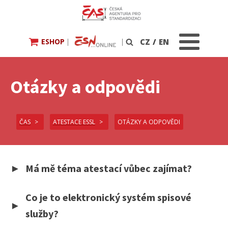
ESHOP
|
|
CZ
/
EN
Vyhledávání
Otázky a odpovědi
ČAS
ATESTACE ESSL
OTÁZKY A ODPOVĚDI
Má mě téma atestací vůbec zajímat?
Co je to elektronický systém spisové
služby?