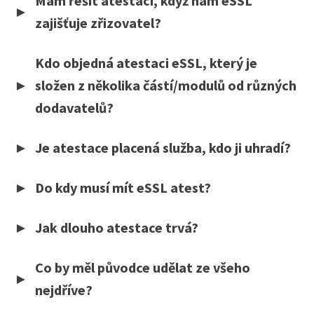
Mám řešit atestaci, když nám eSSL
zajišťuje zřizovatel?
Kdo objedná atestaci eSSL, který je
složen z několika částí/modulů od různých
dodavatelů?
Je atestace placená služba, kdo ji uhradí?
Do kdy musí mít eSSL atest?
Jak dlouho atestace trvá?
Co by měl původce udělat ze všeho
nejdříve?