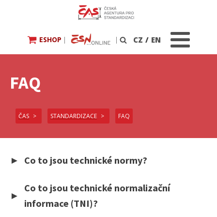
ESHOP
|
|
CZ
/
EN
Vyhledávání
FAQ
ČAS
STANDARDIZACE
FAQ
Co to jsou technické normy?
Co to jsou technické normalizační
informace (TNI)?