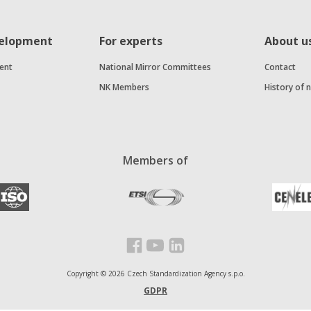
velopment
For experts
About u
ent
National Mirror Committees
Contact
NK Members
History of 
Members of
Facebook
Youtube
Linkedin
Copyright ©
2026
Czech Standardization Agency s.p.o.
GDPR