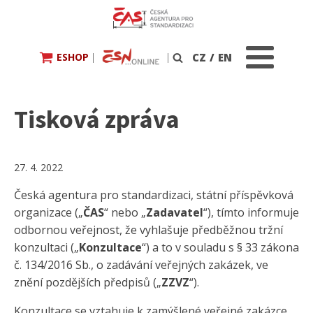
ESHOP
|
|
CZ
/
EN
Vyhledávání
Tisková zpráva
27. 4. 2022
Česká agentura pro standardizaci, státní příspěvková
organizace („
ČAS
“ nebo „
Zadavatel
“), tímto informuje
odbornou veřejnost, že vyhlašuje předběžnou tržní
konzultaci („
Konzultace
“) a to v souladu s § 33 zákona
č. 134/2016 Sb., o zadávání veřejných zakázek, ve
znění pozdějších předpisů („
ZZVZ
“).
Konzultace se vztahuje k zamýšlené veřejné zakázce