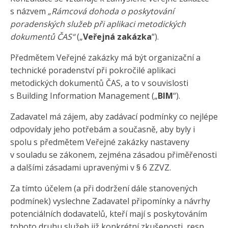
s názvem
„Rámcová dohoda o poskytování
poradenských služeb při aplikaci metodických
dokumentů ČAS“
(„
Veřejná zakázka
“).
Předmětem Veřejné zakázky má být organizační a
technické poradenství při pokročilé aplikaci
metodických dokumentů ČAS, a to v souvislosti
s Building Information Management („
BIM
“).
Zadavatel má zájem, aby zadávací podmínky co nejlépe
odpovídaly jeho potřebám a současně, aby byly i
spolu s předmětem Veřejné zakázky nastaveny
v souladu se zákonem, zejména zásadou přiměřenosti
a dalšími zásadami upravenými v § 6 ZZVZ.
Za tímto účelem (a při dodržení dále stanovených
podmínek) vyslechne Zadavatel připomínky a návrhy
potenciálních dodavatelů, kteří mají s poskytováním
tohoto druhu služeb již konkrétní zkušenosti, resp.