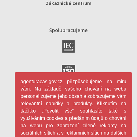
Zákaznické centrum
Spolupracujeme
agenturacas.gov.cz přizpůsobujeme na míru
vám. Na základě vašeho chování na webu
personalizujeme jeho obsah a zobrazujeme vám
relevantní nabídky a produkty. Kliknutím na
tlačítko „Povolit vše“ souhlasíte také s
využíváním cookies a předáním údajů o chování
na webu pro zobrazení cílené reklamy na
sociálních sítích a v reklamních sítích na dalších