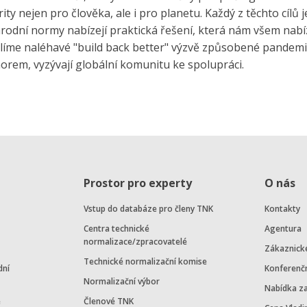
ty nejen pro člověka, ale i pro planetu. Každý z těchto cílů j
odní normy nabízejí praktická řešení, která nám všem nabí
líme naléhavé "build back better" výzvě způsobené pandemií
norem, vyzývají globální komunitu ke spolupráci.
Prostor pro experty
O nás
Vstup do databáze pro členy TNK
Kontakty
Centra technické
Agentura
normalizace/zpracovatelé
Zákaznick
Technické normalizační komise
dní
Konferenč
Normalizační výbor
Nabídka z
e
Členové TNK