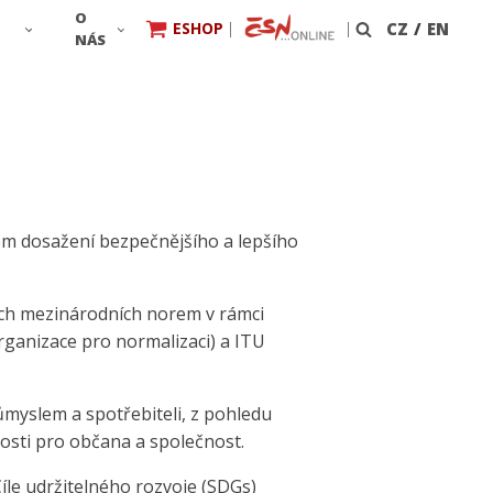
O
ESHOP
|
|
CZ
/
EN
Vyhledávání
NÁS
ílem dosažení bezpečnějšího a lepšího
ých mezinárodních norem v rámci
rganizace pro normalizaci) a ITU
ůmyslem a spotřebiteli, z pohledu
osti pro občana a společnost.
Cíle udržitelného rozvoje (SDGs)