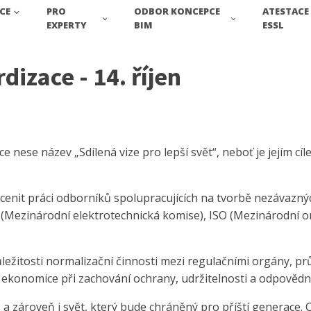
CE
PRO
ODBOR KONCEPCE
ATESTACE
EXPERTY
BIM
ESSL
izace - 14. říjen
 nese název „Sdílená vize pro lepší svět“, neboť je jejím c
ocenit práci odborníků spolupracujících na tvorbě nezávazn
 (Mezinárodní elektrotechnická komise), ISO (Mezinárodní o
ležitosti normalizační činnosti mezi regulačními orgány, pr
 ekonomice při zachování ochrany, udržitelnosti a odpovědn
 a zároveň i svět, který bude chráněný pro příští generace. 