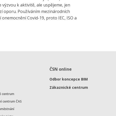
e výzvou k aktivitě, ale uspějeme, jen
zí oporu. Používáním mezinárodních
 onemocnění Covid-19, proto IEC, ISO a
ČSN online
Odbor koncepce BIM
Zákaznické centrum
é centrum
ní centrum ČAS
aměstnání