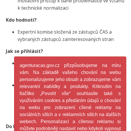
inovativní přístup k dané problematice ve vztahu
k technické normalizaci
Kdo hodnotí?
Expertní komise složená ze zástupců ČAS a
vybraných zástupců zainteresovaných stran
Jak se přihlásit?
Splňuje-li uchazeč všechny podmínky účasti,
agenturacas.gov.cz přizpůsobujeme na míru
vyplní a zašle přihlášku, která je ke stažení v
vám. Na základě vašeho chování na webu
příloze
personalizujeme jeho obsah a zobrazujeme vám
Vyplněnou přihlášku spolu s elektronickou verzí
relevantní nabídky a produkty. Kliknutím na
práce (popřípadě i posudky školitele a oponenta)
tlačítko „Povolit vše“ souhlasíte také s
uchazeč odešle PhDr. Věře Vlkové, CSc.
využíváním cookies a předáním údajů o chování
(
vlkova@agenturacas.gov.cz
nebo na ČAS, Na
na webu pro zobrazení cílené reklamy na
Žertvách 24, 180 00 Praha 8)
sociálních sítích a v reklamních sítích na dalších
webech. Personalizaci a cílenou reklamu si
Do kdy je možné přihlášení práce?
můžete podrobněji nastavit nebo kdykoli vypnout