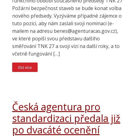
funkčního období současného předsedy TNK 27
Požární bezpečnost staveb se bude konat volba
nového předsedy. Vyzýváme případné zájemce o
tuto pozici, aby nám zaslali svoji nominaci (e-
mailem na adresu benes@agenturacas.gov.cz),
ve které popíší svou představu dalšího
směřování TNK 27 a svoji vizi na další roky, a to
včetně fungování […]
číst více
Česká agentura pro
standardizaci předala již
po dvacáté ocenění