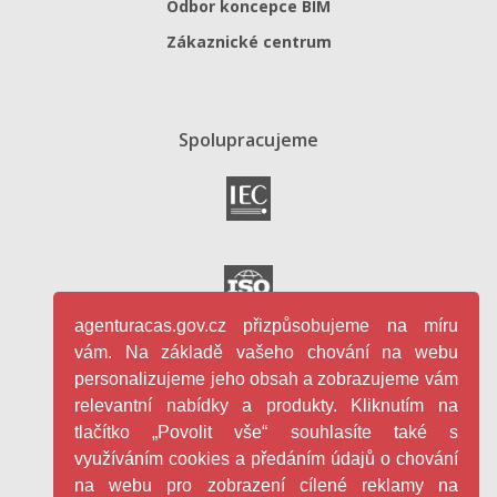
Odbor koncepce BIM
Zákaznické centrum
Spolupracujeme
agenturacas.gov.cz přizpůsobujeme na míru
vám. Na základě vašeho chování na webu
personalizujeme jeho obsah a zobrazujeme vám
relevantní nabídky a produkty. Kliknutím na
tlačítko „Povolit vše“ souhlasíte také s
využíváním cookies a předáním údajů o chování
na webu pro zobrazení cílené reklamy na