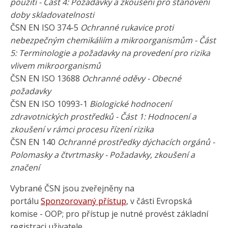
použití - Část 4: Požadavky a zkoušení pro stanovení
doby skladovatelnosti
ČSN EN ISO 374-5
Ochranné rukavice proti
nebezpečným chemikáliím a mikroorganismům - Část
5: Terminologie a požadavky na provedení pro rizika
vlivem mikroorganismů
ČSN EN ISO 13688
Ochranné oděvy - Obecné
požadavky
ČSN EN ISO 10993-1
Biologické hodnocení
zdravotnických prostředků - Část 1: Hodnocení a
zkoušení v rámci procesu řízení rizika
ČSN EN 140
Ochranné prostředky dýchacích orgánů -
Polomasky a čtvrtmasky - Požadavky, zkoušení a
značení
Vybrané ČSN jsou zveřejněny na
portálu
Sponzorovaný přístup
, v části Evropská
komise - OOP; pro přístup je nutné provést základní
registraci uživatele.