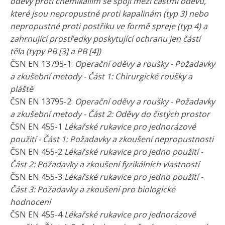
oděvy proti chemikáliím se spoji mezi částmi oděvu,
které jsou nepropustné proti kapalinám (typ 3) nebo
nepropustné proti postřiku ve formě spreje (typ 4) a
zahrnující prostředky poskytující ochranu jen částí
těla (typy PB [3] a PB [4])
ČSN EN 13795-1:
Operační oděvy a roušky - Požadavky
a zkušební metody - Část 1: Chirurgické roušky a
pláště
ČSN EN 13795-2:
Operační oděvy a roušky - Požadavky
a zkušební metody - Část 2: Oděvy do čistých prostor
ČSN EN 455-1
Lékařské rukavice pro jednorázové
použití - Část 1: Požadavky a zkoušení nepropustnosti
ČSN EN 455-2
Lékařské rukavice pro jedno použití -
Část 2: Požadavky a zkoušení fyzikálních vlastností
ČSN EN 455-3
Lékařské rukavice pro jedno použití -
Část 3: Požadavky a zkoušení pro biologické
hodnocení
ČSN EN 455-4
Lékařské rukavice pro jednorázové