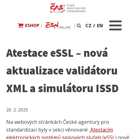
ESHOP
|
|
CZ
/
EN
Vyhledávání
Atestace eSSL – nová
aktualizace validátoru
XML a simulátoru ISSD
20. 2. 2025
Na webových stránkách České agentury pro
standardizaci byly v sekci věnované
Atestacím
elektronických systémů spisových služeb (eSSL
) nově